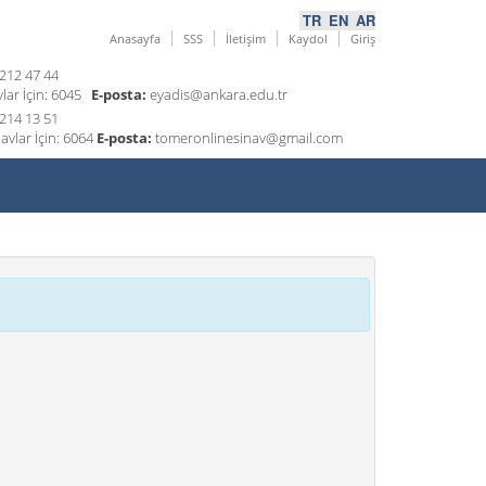
TR
EN
AR
Anasayfa
SSS
İletişim
Kaydol
Giriş
 212 47 44
lar İçin: 6045
E-posta:
eyadis@ankara.edu.tr
 214 13 51
avlar İçin: 6064
E-posta:
tomeronlinesinav@gmail.com