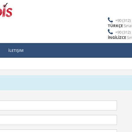
+90 (312)
TÜRKÇE
Sınav
+90 (312)
İNGİLİZCE
Sın
İLETIŞIM