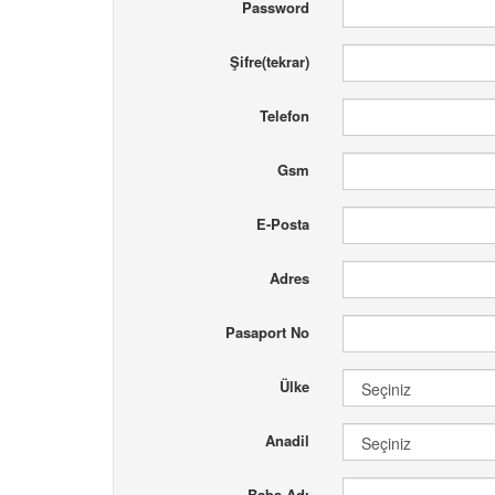
Password
Şifre(tekrar)
Telefon
Gsm
E-Posta
Adres
Pasaport No
Ülke
Anadil
Baba Adı